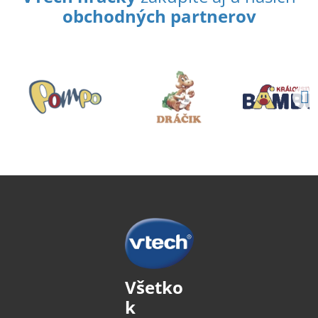
obchodných partnerov
Všetko
k