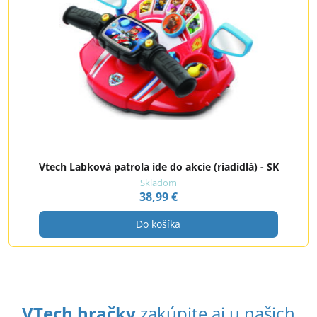
Vtech Labková patrola ide do akcie (riadidlá) - SK
Skladom
38,99 €
Do košíka
VTech hračky
zakúpite aj u našich