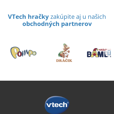
VTech hračky
zakúpite aj u našich
obchodných partnerov