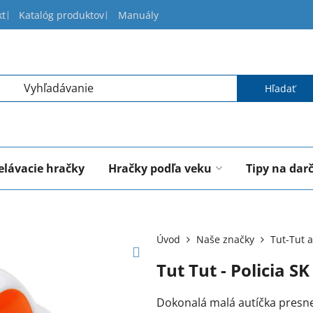
kt
Katalóg produktov
Manuály
Hľadať
elávacie hračky
Hračky podľa veku
Tipy na dar
Úvod
Naše značky
Tut-Tut a
Tut Tut - Policia SK
Dokonalá malá autíčka presn