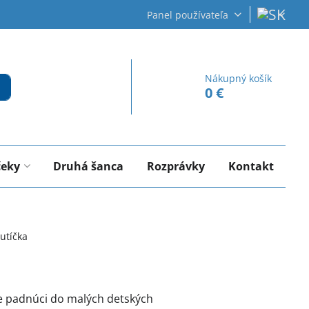
Panel používateľa
Nákupný košík
0 €
čeky
Druhá šanca
Rozprávky
Kontakt
utíčka
e padnúci do malých detských