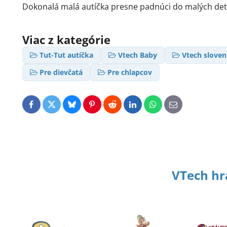
Dokonalá malá autíčka presne padnúci do malých detsk
Viac z kategórie
Tut-Tut autíčka
Vtech Baby
Vtech slove
Pre dievčatá
Pre chlapcov
Facebook
Twitter
Bluesky
Pinterest
Reddit
LinkedIn
WhatsApp
E-
mail
VTech hr