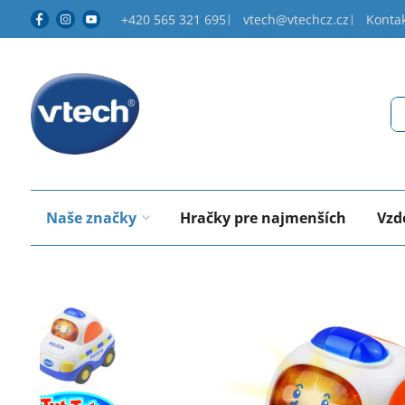
+420 565 321 695
vtech@vtechcz.cz
Konta
Naše značky
Hračky pre najmenších
Vzd