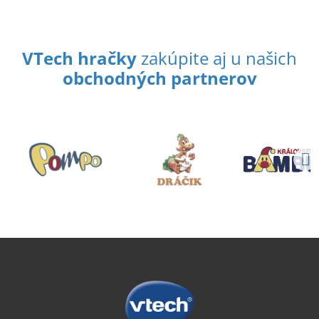
VTech hračky
zakúpite aj u našich
obchodných partnerov