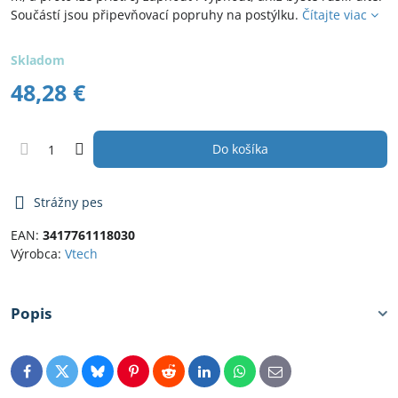
Součástí jsou připevňovací popruhy na postýlku.
Čítajte viac
Skladom
48,28 €
Do košíka
Strážny pes
EAN:
3417761118030
Výrobca:
Vtech
Popis
Facebook
Twitter
Bluesky
Pinterest
Reddit
LinkedIn
WhatsApp
E-
mail