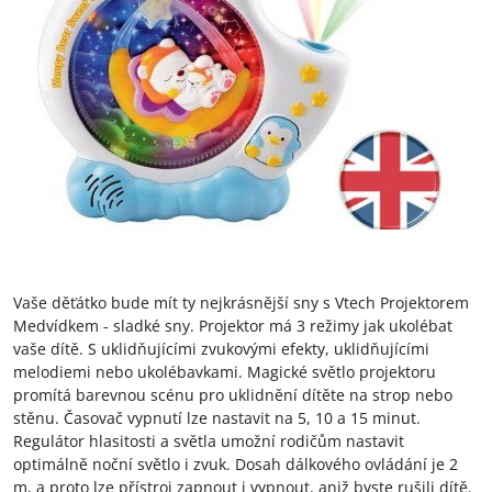
Vaše děťátko bude mít ty nejkrásnější sny s Vtech Projektorem
Medvídkem - sladké sny. Projektor má 3 režimy jak ukolébat
vaše dítě. S uklidňujícími zvukovými efekty, uklidňujícími
melodiemi nebo ukolébavkami. Magické světlo projektoru
promítá barevnou scénu pro uklidnění dítěte na strop nebo
stěnu. Časovač vypnutí lze nastavit na 5, 10 a 15 minut.
Regulátor hlasitosti a světla umožní rodičům nastavit
optimálně noční světlo i zvuk. Dosah dálkového ovládání je 2
m, a proto lze přístroj zapnout i vypnout, aniž byste rušili dítě.