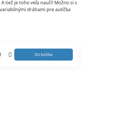
 A tiež je toho veľa naučí! Možno si s
 variabilnými dráhami pre autíčka
Do košíka