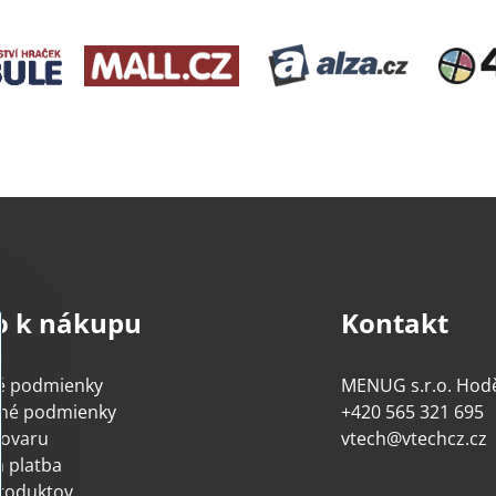
o k nákupu
Kontakt
é podmienky
MENUG s​.r​.o​. Ho
né podmienky
+420 565 321 695
tovaru
vtech​@vtechcz​.cz
 platba
roduktov