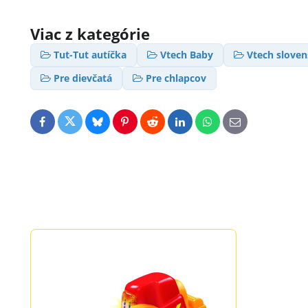
Viac z kategórie
Tut-Tut autíčka
Vtech Baby
Vtech slove
Pre dievčatá
Pre chlapcov
Facebook
Twitter
Bluesky
Pinterest
Reddit
LinkedIn
WhatsApp
E-
mail