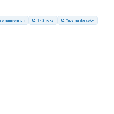
re najmenších
1 - 3 roky
Tipy na darčeky