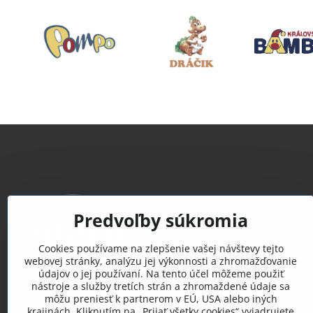
Všetk
Predvoľby súkromia
Obchodn
Cookies používame na zlepšenie vašej návštevy tejto
Reklamač
webovej stránky, analýzu jej výkonnosti a zhromažďovanie
údajov o jej používaní. Na tento účel môžeme použiť
Vrátenie 
nástroje a služby tretích strán a zhromaždené údaje sa
Doprava a
môžu preniesť k partnerom v EÚ, USA alebo iných
Katalóg p
krajinách. Kliknutím na „Prijať všetky cookies“ vyjadrujete