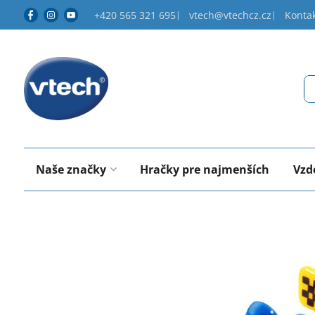
+420 565 321 695
vtech@vtechcz.cz
Konta
Naše značky
Hračky pre najmenších
Vzd