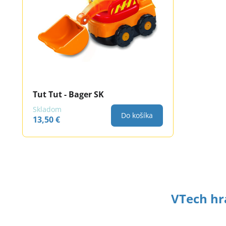
Tut Tut - Bager SK
Skladom
Do košíka
13,50 €
VTech hr