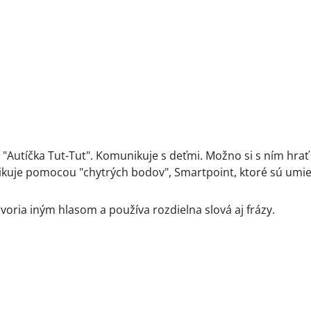
 "Autíčka Tut-Tut". Komunikuje s deťmi. Možno si s ním hrať
unikuje pomocou "chytrých bodov", Smartpoint, ktoré sú umi
oria iným hlasom a používa rozdielna slová aj frázy.