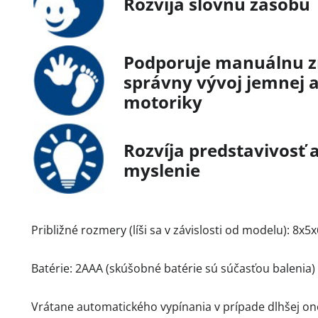
Rozvíja slovnú zásobu
Podporuje manuálnu zr
správny vývoj jemnej a
motoriky
Rozvíja predstavivosť a
myslenie
Približné rozmery (líši sa v závislosti od modelu): 8x5
Batérie: 2AAA (skúšobné batérie sú súčasťou balenia)
Vrátane automatického vypínania v prípade dlhšej one