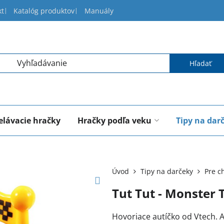
kt
Katalóg produktov
Manuály
Hľadať
elávacie hračky
Hračky podľa veku
Tipy na dar
Úvod
Tipy na darčeky
Pre c
Tut Tut - Monster 
Hovoriace autíčko od Vtech. A