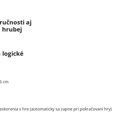
učnosti aj
 hrubej
 logické
x6 cm
skorenia v hre (automaticky sa zapne pri pokračovaní hry)