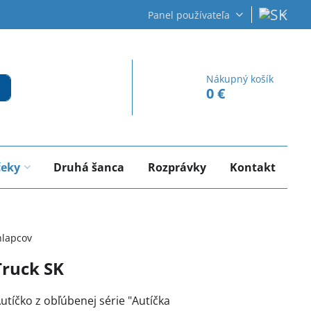
Panel používateľa
Nákupný košík
0 €
čeky
Druhá šanca
Rozprávky
Kontakt
hlapcov
Truck SK
utíčko z obľúbenej série "Autíčka