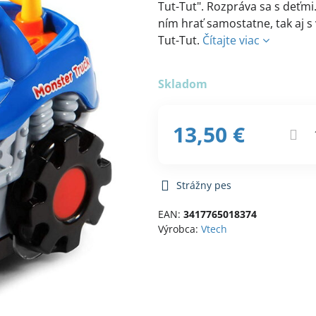
Tut-Tut". Rozpráva sa s deťmi.
ním hrať samostatne, tak aj s
Tut-Tut.
Čítajte viac
Skladom
13,50 €
Strážny pes
EAN:
3417765018374
Výrobca:
Vtech