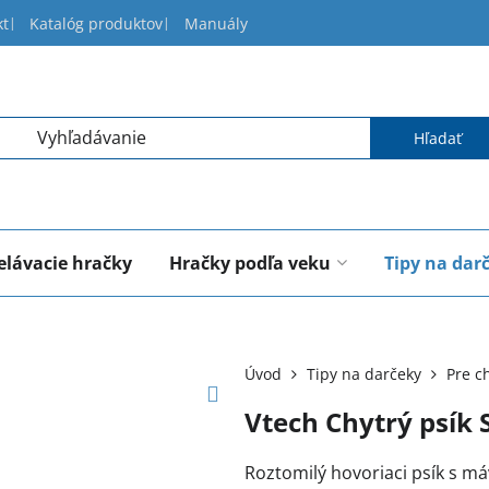
kt
Katalóg produktov
Manuály
Hľadať
elávacie hračky
Hračky podľa veku
Tipy na dar
Úvod
Tipy na darčeky
Pre c
Vtech Chytrý psík 
Roztomilý hovoriaci psík s m