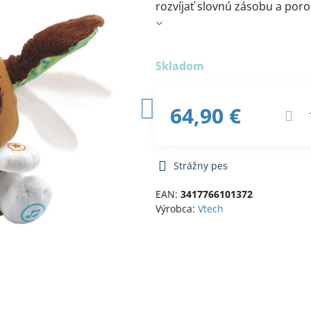
rozvíjať slovnú zásobu a por
Skladom
64,90 €
Strážny pes
EAN:
3417766101372
Výrobca:
Vtech