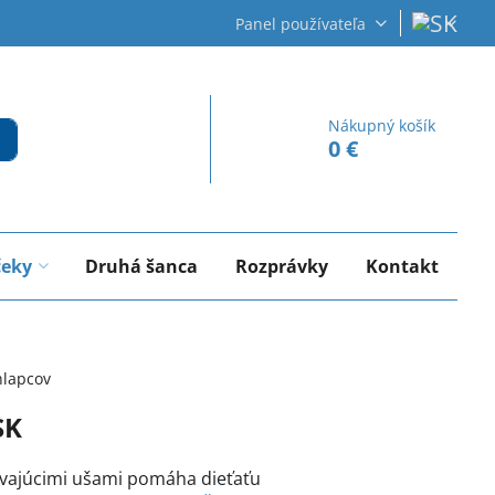
Panel používateľa
Nákupný košík
0 €
čeky
Druhá šanca
Rozprávky
Kontakt
hlapcov
SK
ávajúcimi ušami pomáha dieťaťu