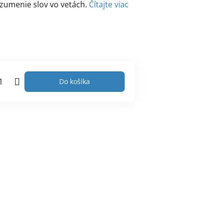
ozumenie slov vo vetách.
Čítajte viac
Do košíka