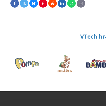
Facebook
Twitter
Bluesky
Pinterest
Reddit
LinkedIn
WhatsApp
E-
mail
VTech hr