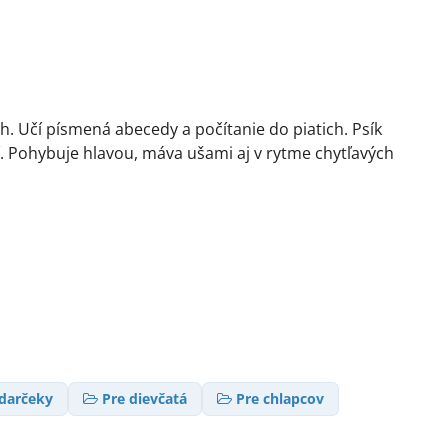
. Učí písmená abecedy a počítanie do piatich. Psík
. Pohybuje hlavou, máva ušami aj v rytme chytľavých
 darčeky
Pre dievčatá
Pre chlapcov