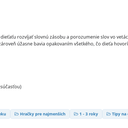
ieťaťu rozvíjať slovnú zásobu a porozumenie slov vo vetách
 zároveň úžasne bavia opakovaním všetkého, čo dieťa hovorí
 súčasťou)
eku
Hračky pre najmenších
1 - 3 roky
Tipy na