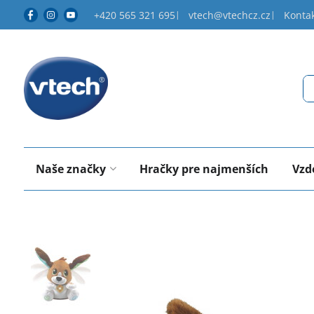
+420 565 321 695
vtech@vtechcz.cz
Konta
Naše značky
Hračky pre najmenších
Vzd