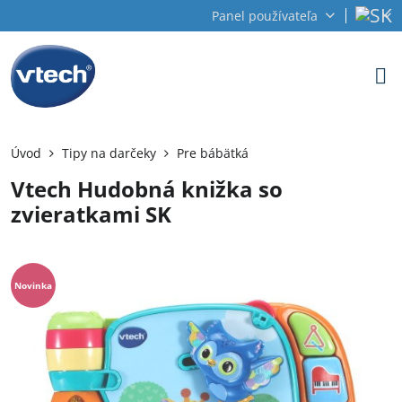
Panel používateľa
Úvod
Tipy na darčeky
Pre bábätká
Vtech Hudobná knižka so
zvieratkami SK
Novinka